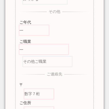
ご年代
ご職業
〒
ご住所